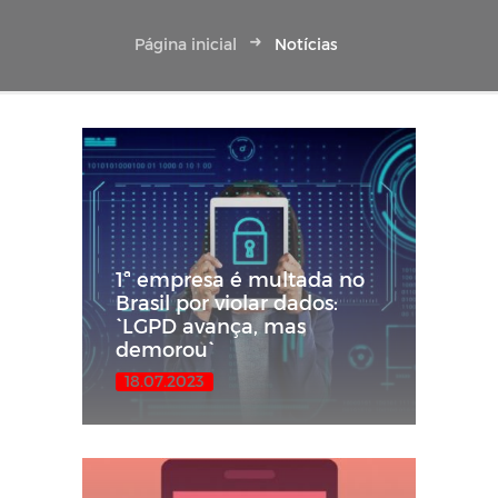
Página inicial
Notícias
1ª empresa é multada no
Brasil por violar dados:
`LGPD avança, mas
demorou`
18.07.2023