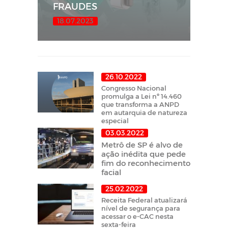
FRAUDES
18.07.2023
26.10.2022
Congresso Nacional
promulga a Lei nº 14.460
que transforma a ANPD
em autarquia de natureza
especial
03.03.2022
Metrô de SP é alvo de
ação inédita que pede
fim do reconhecimento
facial
25.02.2022
Receita Federal atualizará
nível de segurança para
acessar o e-CAC nesta
sexta-feira